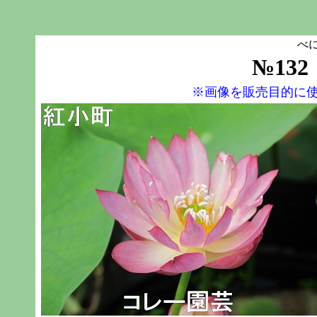
べ
№13
※画像
を
販売目的に